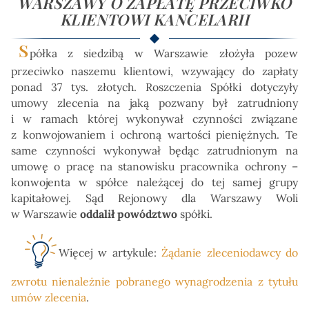
WARSZAWY O ZAPŁATĘ PRZECIWKO
KLIENTOWI KANCELARII
S
półka z siedzibą w Warszawie złożyła pozew
przeciwko naszemu klientowi, wzywający do zapłaty
ponad 37 tys. złotych. Roszczenia Spółki dotyczyły
umowy zlecenia na jaką pozwany był zatrudniony
i w ramach której wykonywał czynności związane
z konwojowaniem i ochroną wartości pieniężnych. Te
same czynności wykonywał będąc zatrudnionym na
umowę o pracę na stanowisku pracownika ochrony –
konwojenta w spółce należącej do tej samej grupy
kapitałowej. Sąd Rejonowy dla Warszawy Woli
w Warszawie
oddalił powództwo
spółki.
Więcej w artykule:
Żądanie zleceniodawcy do
zwrotu nienależnie pobranego wynagrodzenia z tytułu
umów zlecenia
.