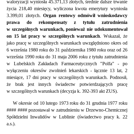
waloryzacji wyniosła 45.371,13 złotych, średnie dalsze trwanie
życia 218,40 miesięcy, wyliczona kwota emerytury wyniosła
3.399,01 złotych.
Organ rentowy odmówił wnioskodawcy
prawa do rekompensaty z tytułu zatrudnienia
w szczególnych warunkach, ponieważ nie udokumentował
on 15 lat pracy w szczególnych warunkach
. Wskazał, że
jako pracę w szczególnych warunkach uwzględniono okres od
6 września 1980 roku do 31 października 1980 roku oraz od 26
września 1990 roku do 31 maja 2006 roku z tytułu zatrudnienia
w Lubelskich Zakładach Farmaceutycznych "Polfa" - po
wyłączeniu okresów zwolnień lekarskich - łącznie 13 lat, 2
miesiące, 17 dni pracy w szczególnych warunkach. Podnosił,
że brak jest innych świadectw potwierdzających pracę
w szczególnych warunkach (decyzja k. 392-393 akt ZUS).
W okresie od 10 lutego 1973 roku do 31 grudnia 1977 roku
#### #### pozostawał w zatrudnieniu w Drzewno-Chemicznej
Spółdzielni Inwalidów w Lublinie (świadectwo pracy k. 22
a.s.).