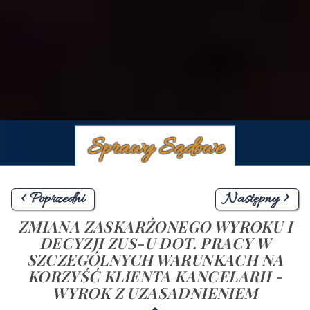
Sprawy Sądowe
< Poprzedni
Następny >
ZMIANA ZASKARŻONEGO WYROKU I
DECYZJI ZUS-U DOT. PRACY W
SZCZEGÓLNYCH WARUNKACH NA
KORZYŚĆ KLIENTA KANCELARII -
WYROK Z UZASADNIENIEM