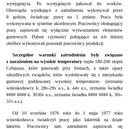
wystygnięcia. Po wystygnięciu pakował do worków.
Obowiązki wynikające z zatrudnienia wykonywał przez
8 godzin, świadcząc pracę na 3 zmiany. Praca była
wykonywana w systemie akordowym. Pracownicy obsługujący
prasy zajmowali się wyłącznie wytwarzaniem elementów
gumowych. Dalsze czynności polegające na ich dalszej
obróbce wykonywali pozostali pracownicy produkcji.
Szczególne warunki zatrudnienia były związane
z narażeniem na wysokie temperatury
rzędu 180-200 stopni
Celsjusza, które panowały przy formach, a także opary
szkodliwych związków, które wydobywały się z mieszkanki
gumowej poddawanej wysokiej temperaturze. (zeznania
wnioskodawcy k. 28v-29v a.s., k. 44v a.s., zeznania świadka
#### #### k. 3030v a.s., zeznania świadka #### #### k. 30v-
31v a.s.).
Od 10 września 1976 roku do 1 maja 1977 roku
wnioskodawca świadczył pracę jako lakiernik na dziale
lakierni. Pracownicy tam zatrudnieni zajmowali się