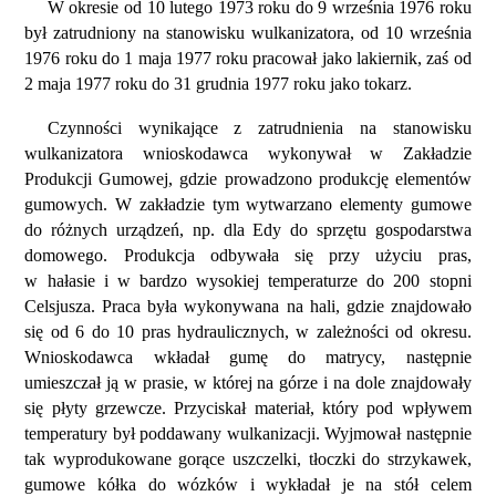
W okresie od 10 lutego 1973 roku do 9 września 1976 roku
był zatrudniony na stanowisku wulkanizatora, od 10 września
1976 roku do 1 maja 1977 roku pracował jako lakiernik, zaś od
2 maja 1977 roku do 31 grudnia 1977 roku jako tokarz.
Czynności wynikające z zatrudnienia na stanowisku
wulkanizatora wnioskodawca wykonywał w Zakładzie
Produkcji Gumowej, gdzie prowadzono produkcję elementów
gumowych. W zakładzie tym wytwarzano elementy gumowe
do różnych urządzeń, np. dla Edy do sprzętu gospodarstwa
domowego. Produkcja odbywała się przy użyciu pras,
w hałasie i w bardzo wysokiej temperaturze do 200 stopni
Celsjusza. Praca była wykonywana na hali, gdzie znajdowało
się od 6 do 10 pras hydraulicznych, w zależności od okresu.
Wnioskodawca wkładał gumę do matrycy, następnie
umieszczał ją w prasie, w której na górze i na dole znajdowały
się płyty grzewcze. Przyciskał materiał, który pod wpływem
temperatury był poddawany wulkanizacji. Wyjmował następnie
tak wyprodukowane gorące uszczelki, tłoczki do strzykawek,
gumowe kółka do wózków i wykładał je na stół celem