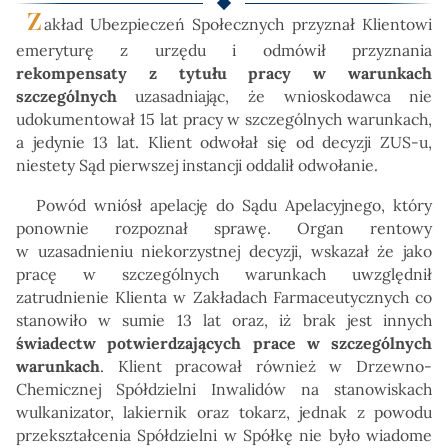
Z
akład Ubezpieczeń Społecznych przyznał Klientowi
emeryturę z urzędu i odmówił przyznania
rekompensaty z tytułu pracy w warunkach
szczególnych
uzasadniając, że wnioskodawca nie
udokumentował 15 lat pracy w szczególnych warunkach,
a jedynie 13 lat. Klient odwołał się od decyzji ZUS-u,
niestety Sąd pierwszej instancji oddalił odwołanie.
Powód wniósł apelację do Sądu Apelacyjnego, który
ponownie rozpoznał sprawę. Organ rentowy
w uzasadnieniu niekorzystnej decyzji, wskazał że jako
pracę w szczególnych warunkach uwzględnił
zatrudnienie Klienta w Zakładach Farmaceutycznych co
stanowiło w sumie 13 lat oraz, iż brak jest innych
świadectw potwierdzających prace w szczególnych
warunkach
. Klient pracował również w Drzewno-
Chemicznej Spółdzielni Inwalidów na stanowiskach
wulkanizator, lakiernik oraz tokarz, jednak z powodu
przekształcenia Spółdzielni w Spółkę nie było wiadome