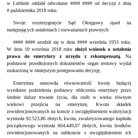
w Lublinie oddalił odwołanie #### #### od decyzji z dnia
# października 2018 roku.
Swoje rozstrzygnięcie Sąd Okręgowy oparł na
następujących ustaleniach i rozważaniach prawnych:
#### #### urodził się w dniu #### września 1953 roku.
W dniu 10 września 2018 roku
złożył wniosek o ustalenia
prawa do emerytury z urzędu z rekompensatą
. Na
podstawie przedłożonych dokumentów organ rentowy wydał
zaskarżoną w niniejszym postępowaniu decyzję.
Emerytura stanowiła równowartość kwoty będącej
wynikiem podzielenia podstawy obliczenia emerytury przez
średnie dalsze trwanie życia, dla osób w wieku równym
wiekowi przejścia na emeryturę. Kwota składek
zewidencjonowanych na koncie z uwzględnieniem waloryzacji
wyniosła 92.523,86 złotych, kwota, zwaloryzowanego kapitału
początkowego wyniosła 604.449,07 złotych, kwota środków
zewidencjonowanych na subkoncie z uwzględnieniem ich