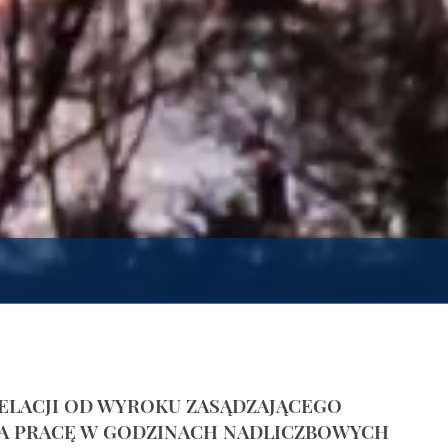
ELACJI OD WYROKU ZASĄDZAJĄCEGO
A PRACĘ W GODZINACH NADLICZBOWYCH