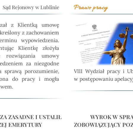
Sąd Rejonowy w Lublinie
Prawo pracy
ązał z Klientką umowę
określony z zachowaniem
terminu wypowiedzenia.
ntując Klientkę złożyła
 rozwiązania umowy
edzeniem za niezgodne
a sprawą porozumienie,
VIII Wydział pracy i 
cona do pracy i mogła
w postępowaniu apelacyj
twem.
ZA ZASADNE I USTALIŁ
WYROK W SPRA
ZEJ EMERYTURY
ZOBOWIĄZUJĄCY PO