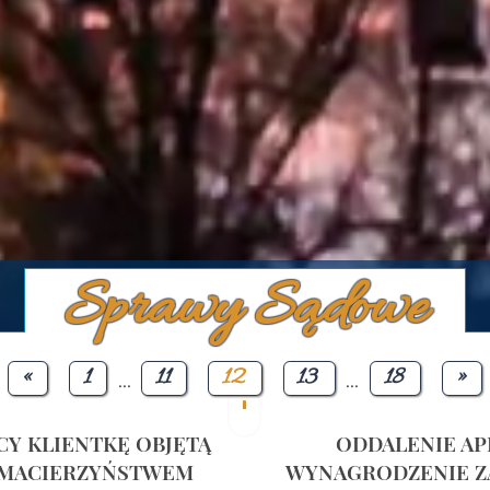
Sprawy Sądowe
«
1
11
12
13
18
»
...
...
Y KLIENTKĘ OBJĘTĄ
ODDALENIE AP
 MACIERZYŃSTWEM
WYNAGRODZENIE Z