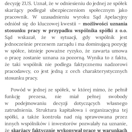
decyzję ZUS. Uznał, że w odniesieniu do jednej ze spółek
skarżący podlegał ubezpieczeniom społecznym jako
pracownik. W uzasadnieniu wyroku Sąd Apelacyjny
odniósł się do kluczowej kwestii –
możliwości uznania
stosunku pracy w przypadku wspólnika spółki z o.o.
Sąd wskazał, że w sytuacji, gdy wspólnik jest
jednocześnie prezesem zarządu i ma dominującą pozycję
w spółce, istnieje poważne ryzyko, że zawarta umowa
o pracę zostanie uznana za pozorną. Wynika to z faktu,
że taki wspólnik nie podlega faktycznemu nadzorowi
pracodawcy, co jest jedną z cech charakterystycznych
stosunku pracy.
Powód w jednej ze spółek, w której mimo, że pełnił
funkcję prezesa, nie miał pełnej swobody
w podejmowaniu decyzji dotyczących własnego
zatrudnienia. Struktura kapitałowa i organizacyjna tej
spółki, a także kontrola nad nią sprawowana przez
innych wspólników i inwestorów pozwalały na uznanie,
że
skarżący faktycznie wykonywał pracę w warunkach