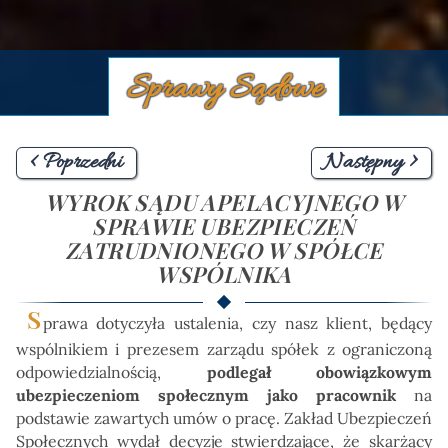
Sprawy Sądowe
< Poprzedni
Następny >
WYROK SĄDU APELACYJNEGO W
SPRAWIE UBEZPIECZEŃ
ZATRUDNIONEGO W SPÓŁCE
WSPÓLNIKA
S
prawa dotyczyła ustalenia, czy nasz klient, będący
wspólnikiem i prezesem zarządu spółek z ograniczoną
odpowiedzialnością,
podlegał obowiązkowym
ubezpieczeniom społecznym jako pracownik
na
podstawie zawartych umów o pracę. Zakład Ubezpieczeń
Społecznych wydał decyzje stwierdzające, że skarżący