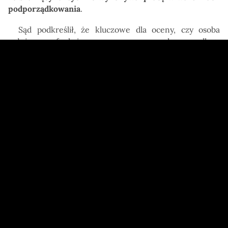
podporządkowania
.
Sąd podkreślił, że kluczowe dla oceny, czy osoba
pełniąca funkcję prezesa zarządu podlega
ubezpieczeniom społecznym jako pracownik, jest nie
tylko formalna struktura spółki, ale przede wszystkim
rzeczywisty sposób wykonywania obowiązków.
W przypadku spółek jednoosobowych lub niemal
jednoosobowych często dochodzi do sytuacji, w której
prezes sam sobie wyznacza zadania i nie podlega żadnej
realnej kontroli, co wyklucza uznanie stosunku pracy.
W wyniku apelacji
Sąd Apelacyjny uchylił decyzję
ZUS, ustalając, że skarżący podlega ubezpieczeniom
społecznym jako pracownik jednej ze spółek
.