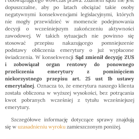
i obowiązującego wówczas prawa. Zdaniem sądu nie jest
dopuszczalne, aby po latach obciążać takie osoby
negatywnymi konsekwencjami legislacyjnymi, których
nie mogły przewidzieć w momencie podejmowania
decyzji o wcześniejszym zakończeniu aktywności
zawodowej. W takich sytuacjach nie powinno się
stosować przepisu nakazującego pomniejszenie
podstawy obliczenia emerytury o już wypłacone
świadczenia. W konsekwencji
Sąd zmienił decyzję ZUS
i zobowiązał organ rentowy do ponownego
przeliczenia emerytury z pominięciem
niekorzystnego przepisu art. 25 ust 1b ustawy
emerytalnej
. Oznacza to, że emerytura naszego klienta
została obliczona w wyższej wysokości, bez potrącania
kwot pobranych wcześniej z tytułu wcześniejszej
emerytury.
Szczegółowe informację dotyczące sprawy znajdują
się w
uzasadnieniu wyroku
zamieszczonym poniżej.