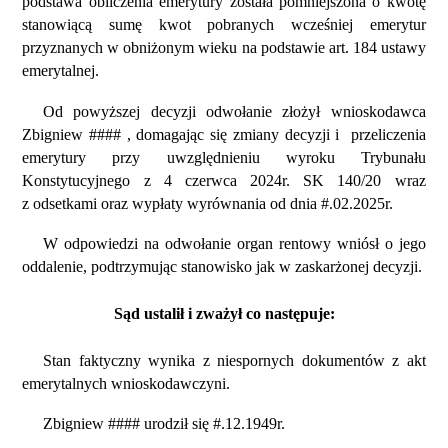
podstawa obliczenia emerytury została pomniejszona o kwotę
stanowiącą sumę kwot pobranych wcześniej emerytur
przyznanych w obniżonym wieku na podstawie art. 184 ustawy
emerytalnej.
Od powyższej decyzji odwołanie złożył wnioskodawca
Zbigniew #### , domagając się zmiany decyzji i przeliczenia
emerytury przy uwzględnieniu wyroku Trybunału
Konstytucyjnego z 4 czerwca 2024r. SK 140/20 wraz
z odsetkami oraz wypłaty wyrównania od dnia #.02.2025r.
W odpowiedzi na odwołanie organ rentowy wniósł o jego
oddalenie, podtrzymując stanowisko jak w zaskarżonej decyzji.
Sąd ustalił i zważył co następuje:
Stan faktyczny wynika z niespornych dokumentów z akt
emerytalnych wnioskodawczyni.
Zbigniew #### urodził się #.12.1949r.