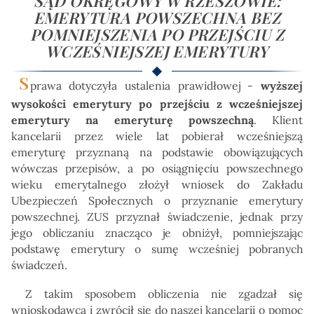
SĄD OKRĘGOWY W RZESZOWIE:
EMERYTURA POWSZECHNA BEZ
POMNIEJSZENIA PO PRZEJŚCIU Z
WCZEŚNIEJSZEJ EMERYTURY
S
prawa dotyczyła ustalenia prawidłowej -
wyższej
wysokości emerytury po przejściu z wcześniejszej
emerytury na emeryturę powszechną
. Klient
kancelarii przez wiele lat pobierał wcześniejszą
emeryturę przyznaną na podstawie obowiązujących
wówczas przepisów, a po osiągnięciu powszechnego
wieku emerytalnego złożył wniosek do Zakładu
Ubezpieczeń Społecznych o przyznanie emerytury
powszechnej. ZUS przyznał świadczenie, jednak przy
jego obliczaniu znacząco je obniżył, pomniejszając
podstawę emerytury o sumę wcześniej pobranych
świadczeń.
Z takim sposobem obliczenia nie zgadzał się
wnioskodawca i zwrócił się do naszej kancelarii o pomoc