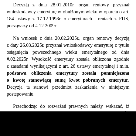
Decyzją z dnia 28.01.2010r. organ rentowy przyznał
wnioskodawcy emeryturę w obniżonym wieku w oparciu o art.
184 ustawy z 17.12.1998r. o emeryturach i rentach z FUS,
począwszy od #.12.2009r.
Na wniosek z dnia 20.02.2025r., organ rentowy decyzją
z daty 26.03.2025r. przyznał wnioskodawcy emeryturę z tytułu
osiągnięcia powszechnego wieku emerytalnego od dnia
#.02.2025r. Wysokość emerytury została obliczona zgodnie
z zasadami wynikającymi z art. 26 ustawy emerytalnej i m.in.
podstawa obliczenia emerytury została pomniejszona
o kwotę stanowiącą sumę kwot pobranych emerytur
.
Decyzja ta stanowi przedmiot zaskarżenia w niniejszym
postepowaniu.
Przechodząc do rozważań prawnych należy wskazać, iż
żądanie wnioskodawcy dotyczy wyliczenia wysokości
przyznanej emerytury zaskarżoną decyzja z dnia 26.03.2025r.,
bez zastosowania art. 25 ust.1b ustawy emerytalnej,
z powołaniem się na orzeczenie TK z 04.06.2024r.