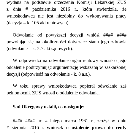
wydana na podstawie orzeczenia Komisji Lekarskiej ZUS
z dnia # października 2016 r., która stwierdziła, że
wnioskodawca nie jest niezdolny do wykonywania pracy
(decyzja – k. 105 akt rentowych).
Odwołanie od powyższej decyzji wniósł #### ####
powołując się na okoliczności dotyczące stanu jego zdrowia
(odwołanie – k. 2-7 akt sądowych).
W odpowiedzi na odwołanie organ rentowy wnosił o jego
oddalenie podtrzymując argumentację wskazaną w zaskarżonej
decyzji (odpowiedź na odwołanie - k. 8 a.s.).
W toku sprawy wnioskodawca popierał odwołanie zaś
pełnomocnik ZUS wnosił o oddalenie odwołania.
Sąd Okręgowy ustalił, co następuje:
#### #### ur. # lutego marca 1961 r., złożył w dniu
# sierpnia 2016 r.
wniosek o ustalenie prawa do renty