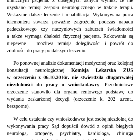
klinicznym pacjenta. Z dostępnych danych wynika, że nie
uzyskano remisji zespołu neurologicznego w trakcie terapii.
Wskazane dalsze leczenie i rehabilitacja. Wykonywana praca
telemontera stwarza poważne zagrożenie podczas napadu
padaczkowego czy naczyniowych zaburzeń świadomości
a także wymaga dbałości fizycznej pacjenta. Rokowania są
niepewne – możliwa remisja dolegliwości i powrót do
zdolności do pracy po dalszym leczeniu.
Po ponownej analizie dokumentacji medycznej oraz kolejnej
konsultacji neurologicznej
Komisja Lekarska ZUS
w orzeczeniu z 06.10.2016r. nie stwierdziła długotrwałej
niezdolności do pracy u wnioskodawcy
. Przedmiotowe
orzeczenie stanowiło dla organu rentowego podstawę do
wydania zaskarżonej decyzji (orzeczenie k. 202 a.rent.,
bezsporne).
W celu ustalenia czy wnioskodawca jest osobą niezdolną do
wykonywania pracy Sąd dopuścił dowód z opinii biegłych
neurologa, ortopedy, psychiatry, kardiologa, chirurga