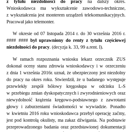
z tytułu niezdolności do pracy
na dalszy okres.
Wnioskodawca ma wykształcenie zawodowo-techniczne,
z wykształcenia jest monterem urządzeń telekomunikacyjnych.
Pracował jako telemonter.
W okresie od 07 listopada 2014 r. do 30 września 2016 r.
#### ####
był uprawniony do renty z tytułu częściowej
niezdolności do pracy
. (decyzja k. 33, 99 a.rent. I).
W ramach rozpoznania wniosku lekarz orzecznik ZUS
dokonał oceny stanu zdrowia wnioskodawcy i w orzeczeniu
z dnia 1 września 2016r. uznał, że ubezpieczony jest niezdolny
do pracy na okres roku. Stwierdził, że u badanego występuje
przewlekły zespół bólowy kręgosłupa w odcinku L-S
w przebiegu zmian dyskopatycznych i zwyrodnieniowych oraz
niewydolność krążenia kręgowo-podstawnego z zawrotami
głowy i zaburzeniami świadomości w wywiadzie. Ponadto
w kwietniu 2016 roku wnioskodawca przebył operację zaćmy,
jest pod kontrolą okulisty, ma zakaz dźwigania. Na podstawie
przeprowadzonego badania oraz przedstawionej dokumentacji