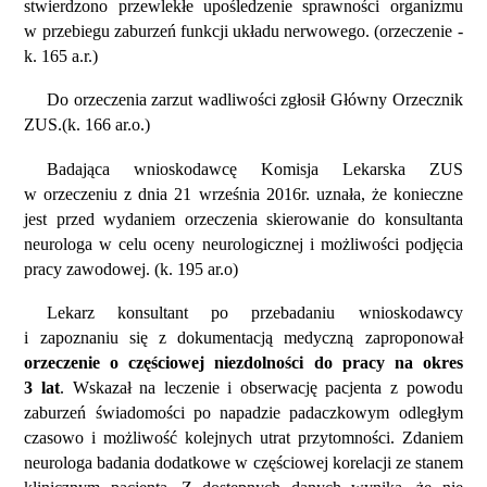
stwierdzono przewlekłe upośledzenie sprawności organizmu
w przebiegu zaburzeń funkcji układu nerwowego. (orzeczenie -
k. 165 a.r.)
Do orzeczenia zarzut wadliwości zgłosił Główny Orzecznik
ZUS.(k. 166 ar.o.)
Badająca wnioskodawcę Komisja Lekarska ZUS
w orzeczeniu z dnia 21 września 2016r. uznała, że konieczne
jest przed wydaniem orzeczenia skierowanie do konsultanta
neurologa w celu oceny neurologicznej i możliwości podjęcia
pracy zawodowej. (k. 195 ar.o)
Lekarz konsultant po przebadaniu wnioskodawcy
i zapoznaniu się z dokumentacją medyczną zaproponował
orzeczenie o częściowej niezdolności do pracy na okres
3 lat
. Wskazał na leczenie i obserwację pacjenta z powodu
zaburzeń świadomości po napadzie padaczkowym odległym
czasowo i możliwość kolejnych utrat przytomności. Zdaniem
neurologa badania dodatkowe w częściowej korelacji ze stanem