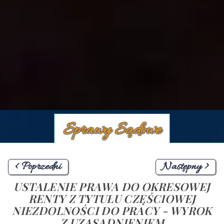
Sprawy Sądowe
< Poprzedni
Następny >
USTALENIE PRAWA DO OKRESOWEJ
RENTY Z TYTUŁU CZĘŚCIOWEJ
NIEZDOLNOŚCI DO PRACY - WYROK
Z UZASADNIENIEM