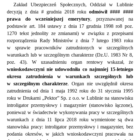
Zakład Ubezpieczeń Społecznych, Oddział w Lublinie
decyzją z dnia # grudnia 2018 roku
odmówił #### ####
prawa do wcześniejszej emerytury
, przyznawanej na
podstawie art. 184 ustawy z dnia 17 grudnia 1998 ro8 poz.
1270 tekst jednolity ze zmianami) w związku z przepisami
rozporządzenia Rady Ministrów z dnia 7 lutego 1983 roku
w sprawie pracowników zatrudnionych w szczególnych
warunkach lub w szczególnym charakterze (Dz.U. 1983 Nr 8,
poz. 43). W uzasadnieniu organ rentowy wskazał, że
wnioskodawczyni nie udowodniła co najmniej 15-letniego
okresu zatrudnienia w warunkach szczególnych lub
w szczególnym charakterze
. Organ nie uwzględnił okresu
zatrudnienia od dnia 1 maja 1992 roku do 31 stycznia 1995
roku w Drukarni „Pektor” Sp. z o.o. w Lublinie na stanowisku
introligator przemysłowy i magazynier (stanowisko łączone),
ponieważ w świadectwie wykonywania pracy w szczególnych
warunkach z dnia 11 lipca 2018 roku wymienione są dwa
stanowiska pracy: introligator przemysłowy i magazynier, bez
podania okresów, w jakich wnioskodawczyni pracowała na