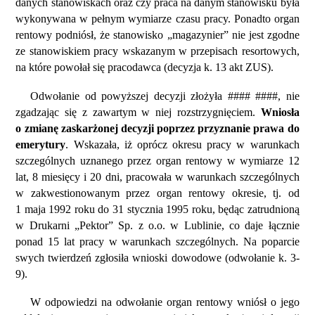
danych stanowiskach oraz czy praca na danym stanowisku była
wykonywana w pełnym wymiarze czasu pracy. Ponadto organ
rentowy podniósł, że stanowisko „magazynier” nie jest zgodne
ze stanowiskiem pracy wskazanym w przepisach resortowych,
na które powołał się pracodawca (decyzja k. 13 akt ZUS).
Odwołanie od powyższej decyzji złożyła #### ####, nie
zgadzając się z zawartym w niej rozstrzygnięciem.
Wniosła
o zmianę zaskarżonej decyzji poprzez przyznanie prawa do
emerytury
. Wskazała, iż oprócz okresu pracy w warunkach
szczególnych uznanego przez organ rentowy w wymiarze 12
lat, 8 miesięcy i 20 dni, pracowała w warunkach szczególnych
w zakwestionowanym przez organ rentowy okresie, tj. od
1 maja 1992 roku do 31 stycznia 1995 roku, będąc zatrudnioną
w Drukarni „Pektor” Sp. z o.o. w Lublinie, co daje łącznie
ponad 15 lat pracy w warunkach szczególnych. Na poparcie
swych twierdzeń zgłosiła wnioski dowodowe (odwołanie k. 3-
9).
W odpowiedzi na odwołanie organ rentowy wniósł o jego