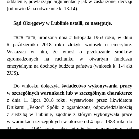
oddalenie, powtarzając argumentację jak w zaskarżonej decyzji
(odpowiedź na odwołanie k. 13-14).
Sąd Okręgowy w Lublinie ustalił, co następuje.
#### ####, urodzona dnia # listopada 1963 roku, w dniu
# października 2018 roku złożyła wniosek o emeryturę.
Wskazała w nim, że wnosi o przekazanie środków
zgromadzonych na rachunku w otwartym funduszu
emerytalnym na dochody budżetu państwa (wniosek k. 1-4 akt
ZUS).
Do wniosku dołączyła
świadectwo wykonywania pracy
w szczególnych warunkach lub w szczególnym charakterze
z dnia 11 lipca 2018 roku, wystawione przez likwidatora
Drukarni „Pektor” Spółki z ograniczoną odpowiedzialnością
z siedzibą w Lublinie, zgodnie z którym wykonywała prace
w warunkach szczególnych w okresie od 4 lipca 1983 roku do
31 marca 1984 roku jako introligator przemysłowy, od
1 kwietnia 1984 roku do 28 lutego 1985 roku jako maszynista