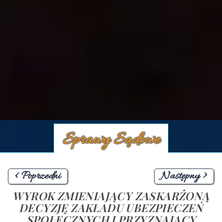
Sprawy Sądowe
< Poprzedni
Następny >
WYROK ZMIENIAJĄCY ZASKARŻONĄ
DECYZJĘ ZAKŁADU UBEZPIECZEŃ
SPOŁECZNYCH I PRZYZNAJĄCY