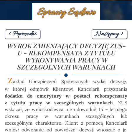
Sprawy Sądowe
< Poprzedni
Następny >
WYROK ZMIENIAJĄCY DECYZJĘ ZUS-
U - REKOMPENSATA Z TYTUŁU
WYKONYWANIA PRACY W
SZCZEGÓLNYCH WARUNKACH
Z
akład Ubezpieczeń Społecznych wydał decyzję,
w której odmówił Klientowi Kancelarii przyznania
dodatku do emerytury w postaci rekompensaty
z tytułu pracy w szczególnych warunkach
. ZUS
wskazał, że wnioskodawca nie udowodnił 15 – letniego
okresu pracy w warunkach szczególnych lub
szczególnym charakterze. Klient z pomocą Kancelarii
wniósł odwołanie od powyższej decyzji wnosząc o jej