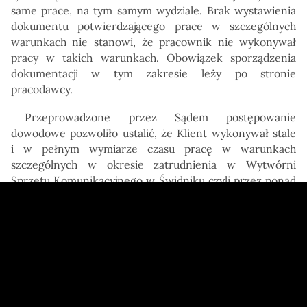
same prace, na tym samym wydziale. Brak wystawienia
dokumentu potwierdzającego prace w szczególnych
warunkach nie stanowi, że pracownik nie wykonywał
pracy w takich warunkach. Obowiązek sporządzenia
dokumentacji w tym zakresie leży po stronie
pracodawcy.
Przeprowadzone przez Sądem postępowanie
dowodowe pozwoliło ustalić, że Klient wykonywał stale
i w pełnym wymiarze czasu pracę w warunkach
szczególnych w okresie zatrudnienia w Wytwórni
Sprzętu Komunikacyjnego w Świdniku czyli przez ponad
15 lat, w związku z tym spełnił wszystkie warunki do
nabycia prawa do rekompensaty. Sąd Okręgowy
w Lublinie VIII Wydział Pracy i Ubezpieczeń Społecznych
zmienił zaskarżoną decyzję ZUS-u przyznając
prawo do
rekompensaty z tytułu wykonywania pracy
w szczególnych warunkach
.
Zagadnienie poruszone w powyższej sprawie