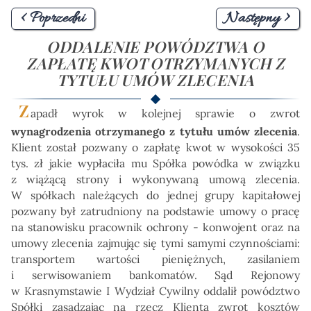
< Poprzedni
Następny >
ODDALENIE POWÓDZTWA O
ZAPŁATĘ KWOT OTRZYMANYCH Z
TYTUŁU UMÓW ZLECENIA
Z
apadł wyrok w kolejnej sprawie o zwrot
wynagrodzenia otrzymanego z tytułu umów zlecenia
.
Klient został pozwany o zapłatę kwot w wysokości 35
tys. zł jakie wypłaciła mu Spółka powódka w związku
z wiążącą strony i wykonywaną umową zlecenia.
W spółkach należących do jednej grupy kapitałowej
pozwany był zatrudniony na podstawie umowy o pracę
na stanowisku pracownik ochrony - konwojent oraz na
umowy zlecenia zajmując się tymi samymi czynnościami:
transportem wartości pieniężnych, zasilaniem
i serwisowaniem bankomatów. Sąd Rejonowy
w Krasnymstawie I Wydział Cywilny oddalił powództwo
Spółki zasądzając na rzecz Klienta zwrot kosztów