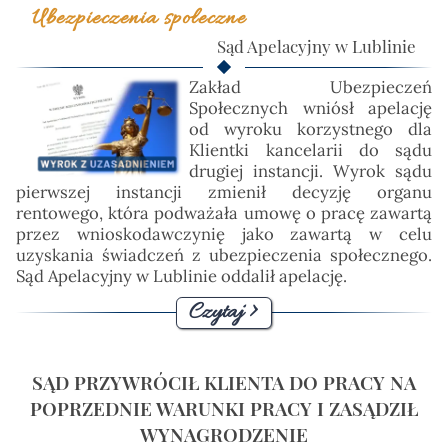
Ubezpieczenia społeczne
szczególnych
Sąd Apelacyjny w Lublinie
kapitał początkowy
kwestionowanie wysokości podstawy wymiaru
Zakład Ubezpieczeń
składek
Społecznych wniósł apelację
zasiłki
od wyroku korzystnego dla
Klientki kancelarii do sądu
renta
drugiej instancji. Wyrok sądu
KRUS
pierwszej instancji zmienił decyzję organu
rentowego, która podważała umowę o pracę zawartą
przez wnioskodawczynię jako zawartą w celu
uzyskania świadczeń z ubezpieczenia społecznego.
Sąd Apelacyjny w Lublinie oddalił apelację.
Czytaj >
SĄD PRZYWRÓCIŁ KLIENTA DO PRACY NA
POPRZEDNIE WARUNKI PRACY I ZASĄDZIŁ
WYNAGRODZENIE