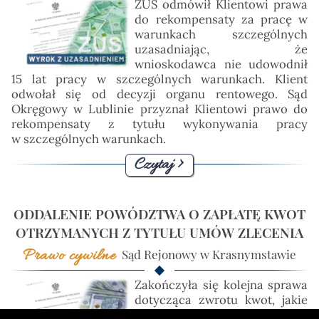
ZUS odmówił Klientowi prawa
do rekompensaty za pracę w
warunkach szczególnych
uzasadniając, że
wnioskodawca nie udowodnił
15 lat pracy w szczególnych warunkach. Klient
odwołał się od decyzji organu rentowego. Sąd
Okręgowy w Lublinie przyznał Klientowi prawo do
rekompensaty z tytułu wykonywania pracy
w szczególnych warunkach.
Czytaj >
ODDALENIE POWÓDZTWA O ZAPŁATĘ KWOT
OTRZYMANYCH Z TYTUŁU UMÓW ZLECENIA
Prawo cywilne
Sąd Rejonowy w Krasnymstawie
Zakończyła się kolejna sprawa
dotycząca zwrotu kwot, jakie
zleceniodawca wypłacił