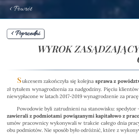
< Powrót
< Poprzedni
WYROK ZASĄDZAJĄCY 
S
ukcesem zakończyła się kolejna
sprawa z powództ
zł tytułem wynagrodzenia za nadgodziny. Pięciu klientó
niewypłacone w latach 2017-2019 wynagrodzenie za pracę
Powodowie byli zatrudnieni na stanowisku: spedytor 
zawierali z podmiotami powiązanymi kapitałowo z pra
umów pracownicy wykonywali w trakcie całego dnia prac
obu podmiotów. Nie sposób było odróżnić, które z wykony