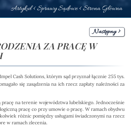
Artykuł <
Sprawy Sądowe
<
Strona Główna
Następny >
RODZENIA ZA PRACĘ W
H
 Impel Cash Solutions, którym sąd przyznał łącznie 255 tys.
agało się zasądzenia na ich rzecz zapłaty należności za
ą pracę na terenie województwa lubelskiego. Jednocześnie
nalogiczną pracę co przy umowie o pracę. W ramach obydwu
kolwiek różnic pomiędzy usługami świadczonymi na rzecz
re w ramach zlecenia.