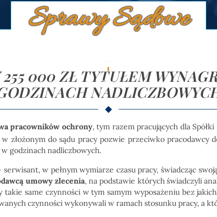
Sprawy Sądowe
255 000 ZŁ TYTUŁEM WYNAG
GODZINACH NADLICZBOWYC
wa pracowników ochrony
, tym razem pracujących dla Spółki
w w złożonym do sądu pracy pozwie przeciwko pracodawcy dom
 w godzinach nadliczbowych.
- serwisant, w pełnym wymiarze czasu pracy, świadcząc swoj
codawcą umowy zlecenia
, na podstawie których świadczyli a
y takie same czynności w tym samym wyposażeniu bez jakich
wanych czynności wykonywali w ramach stosunku pracy, a któ