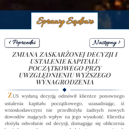
Sprawy Sądowe
< Poprzedni
Następny >
ZMIANA ZASKARŻONEJ DECYZJI I
USTALENIE KAPITAŁU
POCZĄTKOWEGO PRZY
UWZGLĘDNIENIU WYŻSZEGO
WYNAGRODZENIA
Z
US wydaną decyzją odmówił klientce ponownego
ustalenia kapitału początkowego, uzasadniając, iż
wnioskodawczyni nie przedłożyła żadnych nowych
dowodów mających wpływ na jego wysokość. Klientka
złożyła odwołanie od decyzji, domagając się obliczenia