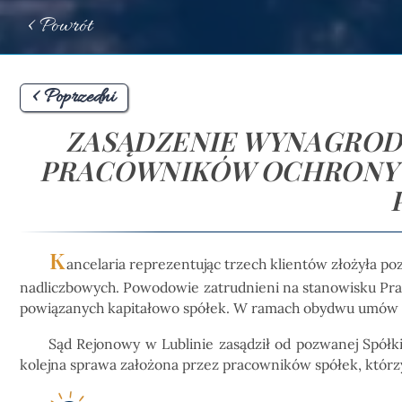
< Powrót
< Poprzedni
ZASĄDZENIE WYNAGROD
PRACOWNIKÓW OCHRONY 
K
ancelaria reprezentując trzech klientów złożyła 
nadliczbowych. Powodowie zatrudnieni na stanowisku P
powiązanych kapitałowo spółek. W ramach obydwu umów w
Sąd Rejonowy w Lublinie zasądził od pozwanej Spółki
kolejna sprawa założona przez pracowników spółek, którzy