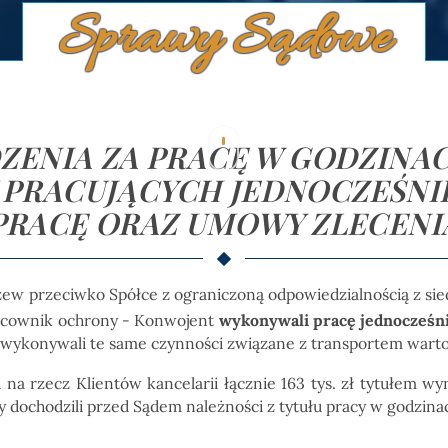
Sprawy Sądowe
ZENIA ZA PRACĘ W GODZINA
PRACUJĄCYCH JEDNOCZEŚNIE
PRACĘ ORAZ UMOWY ZLECENI
pozew przeciwko Spółce z ograniczoną odpowiedzialnością z s
racownik ochrony - Konwojent
wykonywali pracę jednocześn
ykonywali te same czynności związane z transportem wartoś
 na rzecz Klientów kancelarii łącznie 163 tys. zł tytułem w
 dochodzili przed Sądem należności z tytułu pracy w godzina