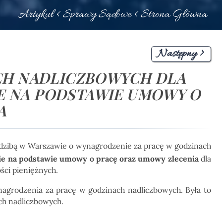
Artykuł <
Sprawy Sądowe
<
Strona Główna
Następny >
CH NADLICZBOWYCH DLA
 NA PODSTAWIE UMOWY O
A
iedzibą w Warszawie o wynagrodzenie za pracę w godzinach
ie na podstawie umowy o pracę oraz umowy zlecenia
dla
ci pieniężnych.
ynagrodzenia za pracę w godzinach nadliczbowych. Była to
ch nadliczbowych.