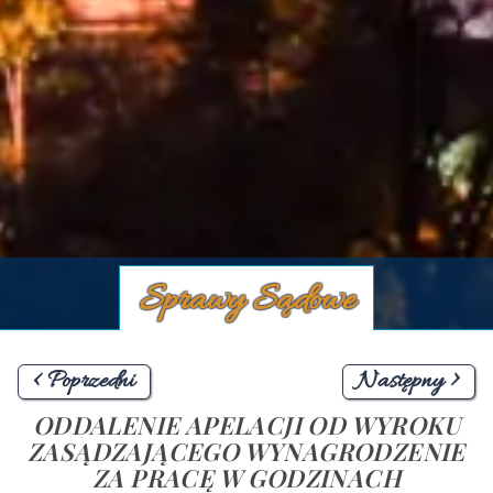
Sprawy Sądowe
< Poprzedni
Następny >
ODDALENIE APELACJI OD WYROKU
ZASĄDZAJĄCEGO WYNAGRODZENIE
ZA PRACĘ W GODZINACH