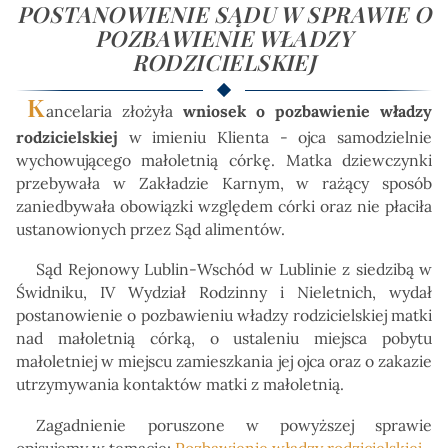
POSTANOWIENIE SĄDU W SPRAWIE O
POZBAWIENIE WŁADZY
RODZICIELSKIEJ
K
ancelaria złożyła
wniosek o pozbawienie władzy
rodzicielskiej
w imieniu Klienta - ojca samodzielnie
wychowującego małoletnią córkę. Matka dziewczynki
przebywała w Zakładzie Karnym, w rażący sposób
zaniedbywała obowiązki względem córki oraz nie płaciła
ustanowionych przez Sąd alimentów.
Sąd Rejonowy Lublin-Wschód w Lublinie z siedzibą w
Świdniku, IV Wydział Rodzinny i Nieletnich, wydał
postanowienie o pozbawieniu władzy rodzicielskiej matki
nad małoletnią córką, o ustaleniu miejsca pobytu
małoletniej w miejscu zamieszkania jej ojca oraz o zakazie
utrzymywania kontaktów matki z małoletnią.
Zagadnienie poruszone w powyższej sprawie
opisujemy w temacie:
Pozbawienie władzy rodzicielskiej
.