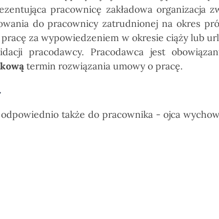
rezentująca pracownicę zakładowa organizacja 
wania do pracownicy zatrudnionej na okres pró
racę za wypowiedzeniem w okresie ciąży lub url
widacji pracodawcy. Pracodawca jest obowiąz
zkową
termin rozwiązania umowy o pracę.
.
ę odpowiednio także do pracownika - ojca wychow
rzystania z urlopu macierzyńskiego.
ciąży warto również zauważyć, że umowa o pracę 
óra uległaby rozwiązaniu po upływie trzeciego mi
 do
umowy o pracę na czas określony
zawartej w 