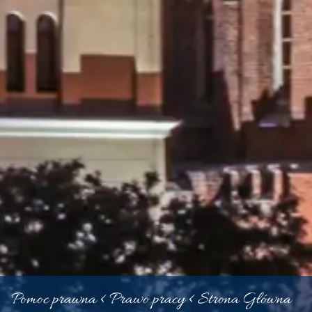
Pomoc prawna <
Prawo pracy
<
Strona Główna