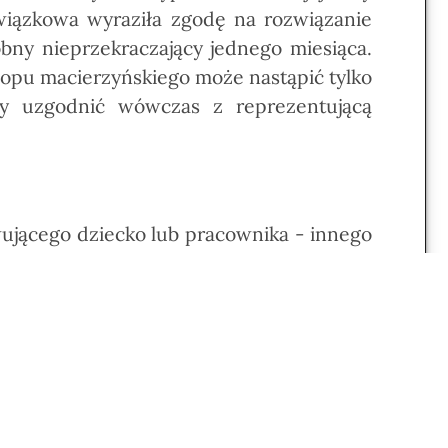
związkowa wyraziła zgodę na rozwiązanie
bny nieprzekraczający jednego miesiąca.
opu macierzyńskiego może nastąpić tylko
any uzgodnić wówczas z reprezentującą
ującego dziecko lub pracownika - innego
zawarta na czas określony albo na okres
esiąca ciąży, ulega przedłużeniu do dnia
celu zastępstwa pracownika w czasie jego