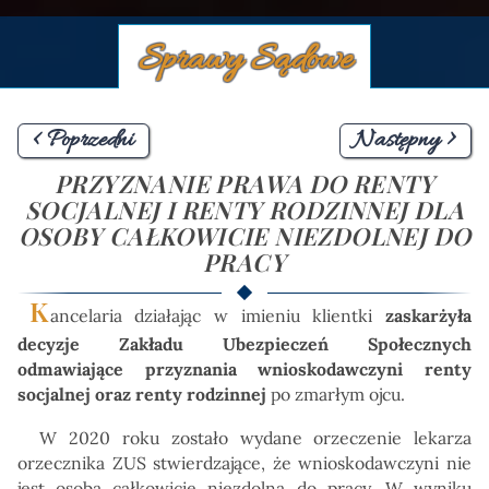
Sprawy Sądowe
< Poprzedni
Następny >
PRZYZNANIE PRAWA DO RENTY
SOCJALNEJ I RENTY RODZINNEJ DLA
OSOBY CAŁKOWICIE NIEZDOLNEJ DO
PRACY
K
ancelaria działając w imieniu klientki
zaskarżyła
decyzje Zakładu Ubezpieczeń Społecznych
odmawiające przyznania wnioskodawczyni renty
socjalnej oraz renty rodzinnej
po zmarłym ojcu.
W 2020 roku zostało wydane orzeczenie lekarza
orzecznika ZUS stwierdzające, że wnioskodawczyni nie
jest osobą całkowicie niezdolną do pracy. W wyniku